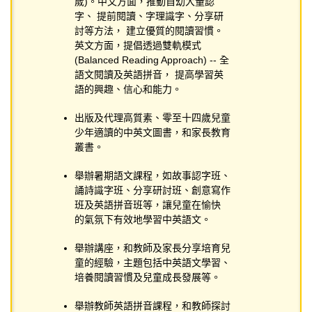
歲)。中文方面，推動自幼大量認
字、 提前閱讀、字理識字、分享研
討等方法， 建立優質的閱讀習慣。
英文方面，提倡透過雙軌模式
(Balanced Reading Approach) -- 全
語文閱讀及英語拼音， 提高學習英
語的興趣、信心和能力。
出版及代理高質素、零至十四歲兒童
少年適讀的中英文圖書，和家長教育
叢書。
舉辦暑期語文課程，如故事認字班、
誦詩識字班、分享研討班、創意寫作
班及英語拼音班等，讓兒童在愉快
的氣氛下有效地學習中英語文。
舉辦講座，和教師及家長分享培育兒
童的經驗，主題包括中英語文學習、
培養閱讀習慣及兒童成長發展等。
舉辦教師英語拼音課程，和教師探討