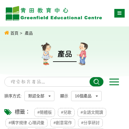
首頁
產品
產品
排序方式:
默認全部
顯示
16個產品
標籤：
#簡體版
#兒歌
#全語文閱讀
#構字規律 心理詞彙
#創意寫作
#分享研討