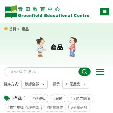
首頁
產品
產品
排序方式:
默認全部
顯示
16個產品
標籤：
#簡體版
#兒歌
#全語文閱讀
#構字規律 心理詞彙
#創意寫作
#分享研討