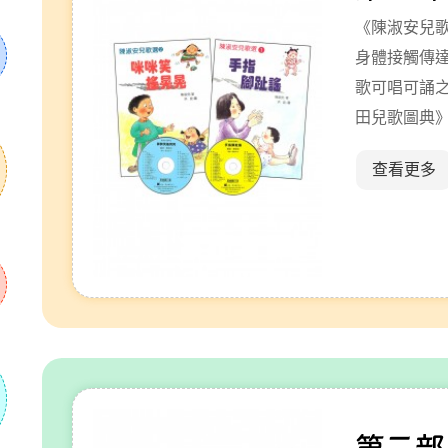
《陳淑安兒
身體接觸傳
歌可唱可誦
田兒歌圖典
兒歌選》、
查看更多
傳達溫馨和
誦之處、語
典》朗讀優
普通話聆聽
第二部