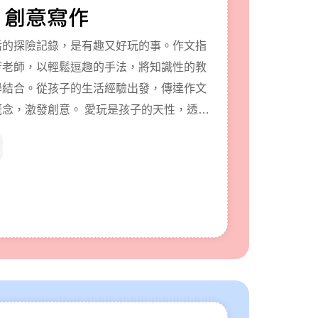
 創意寫作
活的探險記錄，是有趣又好玩的事。作文指
芳老師，以輕鬆逗趣的手法，將知識性的教
學結合。從孩子的生活經驗出發，傳達作文
創意。 愛玩是孩子的天性，透過
是最有效的學習方法。一套三冊的《來玩寫
把寫作和遊戲結合，再配合生活化的教學活
子表達自己的感受，進而寫出自己的心聲，
詩童文，逐步邁向寫作之路。