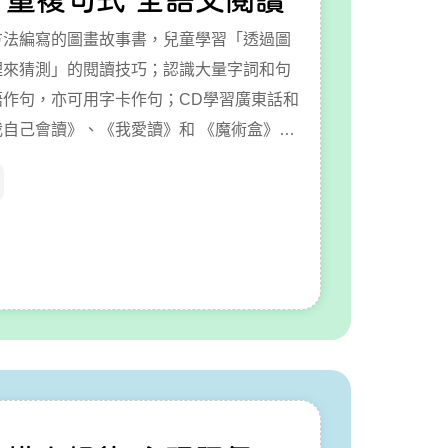
方法編寫的圖畫故事書，兒童學習「透過圖
理來猜測」的閱讀技巧；認識大量字詞和句
語作句，亦可用字卡作句；CD學習廣東話和
我自己會讀》、《我愛讀》和 《魔術盒》共
88 個單字和 2149個字詞。