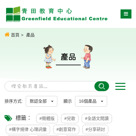
首頁
產品
產品
排序方式:
默認全部
顯示
16個產品
標籤：
#簡體版
#兒歌
#全語文閱讀
#構字規律 心理詞彙
#創意寫作
#分享研討