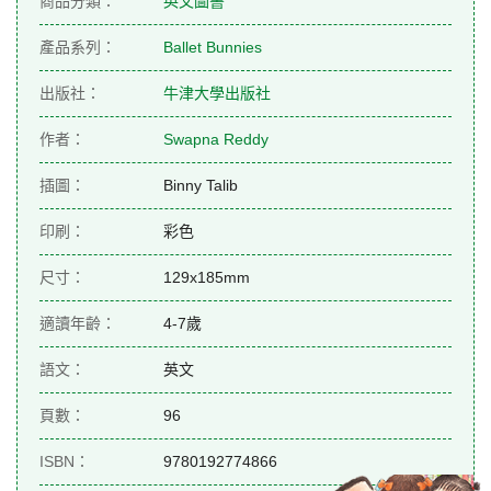
商品分類：
英文圖書
產品系列：
Ballet Bunnies
出版社：
牛津大學出版社
作者：
Swapna Reddy
插圖：
Binny Talib
印刷：
彩色
尺寸：
129x185mm
適讀年齡：
4-7歲
語文：
英文
頁數：
96
ISBN：
9780192774866