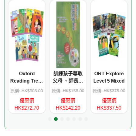
Oxford
訓練孩子尊敬
ORT Explore
:
Reading Tree -
父母 、師長服
Level 5 Mixed
Decode and
從負責秘笈
0
原價: HK$303.00
原價: HK$158.00
原價: HK$375.00
Develop Stage
（妙面妙語妙
優惠價
優惠價
優惠價
1+A
策）(DVD)
HK$272.70
HK$142.20
HK$337.50