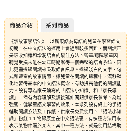
商品介紹
系列商品
《讀故事學語法》 以廣東話為母語的兒童在學習語文
初期，在中文語法的運用上會遇到較多困難，而閱讀正
是吸收知識和增潤語言的最佳方法。聾童/聽障學童因
聽覺受損未能在幼年時期獲得一個完整的語言系統，因
此更需透過閱讀來吸取語言訊息。透過淺白的文字、句
式和豐富的故事情節，讓兒童在閱讀的過程中，潛移默
化地習得基本的中文語法概念，有助提高他們的閱讀能
力。設有專為家長編寫的「語法小知識」和「家長導
讀」，備有內容理解及讀後延伸問題供家長參考。為增
強聾、健學童語文學習的效果，本系列設有網上的手語
輔助閱讀系統及工作紙，供家長免費使用。「語法小知
識」粉紅 1-1 物歸原主在中文語法裏，有多種方法用來
表示某物件屬於某人，其中一種方法，就是使用結構助