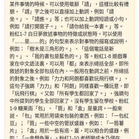
某件事情的時候，可以使用敬辭「請」，這樣比較有禮
貌，「請」字之後可以直接加上動詞，例如「請
坐。」、「請進。」等；也可以加上動詞短語或小句，
例如「請打開窗子。」、「請你給我一本書。」等。
粉紅1-7 白日夢敘述事物的特徵或狀態時，可以使用
「……是……的」的句型來表示對事物的描寫或說明，
例如：「樹木是三角形的。」、「這個電話是新
的。」、「我的書包是藍色的。」等。粉紅1-8 遊戲專
家在中文語法裏，可以用「都」來表示總括全部，即所
敘述的對象全部包括在內，一般用在動詞之前，所總括
的對象之後。例如「力力和阿朗都喜歡玩飛行棋。」，
這句子強調「力力」和「阿朗」同樣喜歡一種玩意，即
「玩飛行棋」。又如「所有學生都回家了。」，強調句
中所提到的學生全部回家了，沒有學生留在學校。粉紅
1-9 糖果雨「包」、「筒」和「盒」是量詞。一般來
説，「包」常用於用袋來包裝的東西，例如：「一包紅
豆」；「筒」一些中空的管狀盛器，例如：「一筒薯
片」；「盒」用於一些有底、蓋，可以相合的盛器，例
如：「一盒顏色筆」。粉紅1-10 老師變成木乃伊在