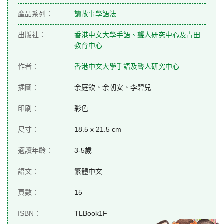
產品系列：
讀故事學語法
出版社：
香港中文大學手語、聾人研究中心及青田
教育中心
作者：
香港中文大學手語及聾人研究中心
插圖：
余庭欽、余朝安、李碧兒
印刷：
彩色
尺寸：
18.5 x 21.5 cm
適讀年齡：
3-5歲
語文：
繁體中文
頁數：
15
ISBN：
TLBook1F