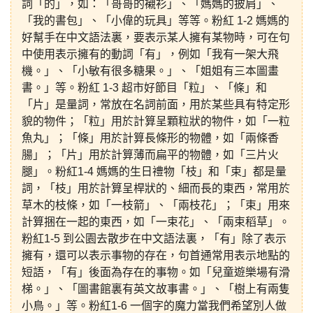
詞「的」，如：「哥哥的襯衫」、「媽媽的披肩」、
「我的書包」、「小偉的玩具」等等。粉紅 1-2 媽媽的
好幫手在中文語法裏，要表示某人擁有某物時，可在句
中使用表示擁有的動詞「有」，例如「我有一架大飛
機。」、「小敏有很多糖果。」、「姐姐有三本圖畫
書。」等。粉紅 1-3 超市好節目「粒」、「條」和
「片」是量詞，常放在名詞前面，用於某些具有特定形
貌的物件；「粒」用於計算呈顆粒狀的物件，如「一粒
魚丸」；「條」用於計算長條形的物體，如「兩條香
腸」；「片」用於計算薄而扁平的物體，如「三片火
腿」。粉紅1-4 媽媽的生日禮物「枝」和「束」都是量
詞，「枝」用於計算呈桿狀的、細而長的東西，常用於
草木的枝條，如「一枝箭」、「兩枝花」；「束」用來
計算捆在一起的東西，如「一束花」、「兩束稻草」。
粉紅1-5 到公園去散步在中文語法裏，「有」除了表示
擁有，還可以表示事物的存在，句首通常用表示地點的
短語，「有」後面為存在的事物。如「兒童遊樂場有滑
梯。」、「圖書館裏有英文故事書。」、「樹上有兩隻
小鳥。」等。粉紅1-6 一個字的魔力當我們希望別人做