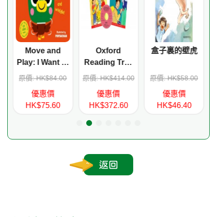
1
Move and
Oxford
盒子裏的壁虎
寶
Play: I Want to
Reading Tree
Be a Duck
Stage 4 More
0
原價: HK$84.00
原價: HK$414.00
原價: HK$58.00
Stories B (6
優惠價
優惠價
優惠價
titles+CD)
HK$75.60
HK$372.60
HK$46.40
返回