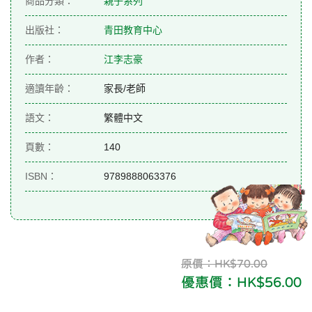
商品分類：
親子系列
出版社：
青田教育中心
作者：
江李志豪
適讀年齡：
家長/老師
語文：
繁體中文
頁數：
140
ISBN：
9789888063376
原價：HK$70.00
優惠價：HK$56.00