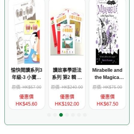
愉快閱讀系列3
讀故事學語法
Mirabelle and
e
年級-3 小寶與
系列 第2 輯 紅
the Magical
e
小魚(書+練習)
輯
Mayhem
0
原價: HK$57.00
原價: HK$240.00
原價: HK$75.00
優惠價
優惠價
優惠價
HK$45.60
HK$192.00
HK$67.50