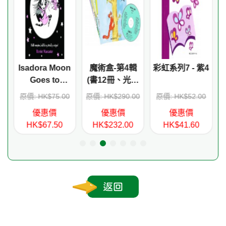
Isadora Moon
魔術盒-第4輯
彩虹系列7 - 紫4
 -
Goes to
(書12冊、光碟
School
1 隻)
0
原價: HK$75.00
原價: HK$290.00
原價: HK$52.00
優惠價
優惠價
優惠價
 3
HK$67.50
HK$232.00
HK$41.60
返回