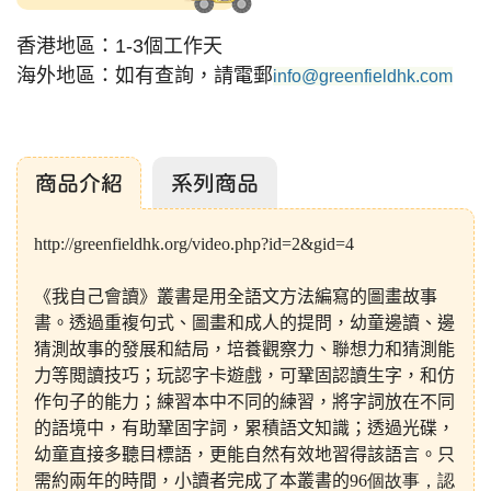
香港地區：1-3個工作天
海外地區：如有查詢，請電郵
info@greenfieldhk.com
商品介紹
系列商品
http://greenfieldhk.org/video.php?id=2&gid=4
《我自己會讀》叢書是用全語文方法編寫的圖畫故事
書。透過重複句式、圖畫和成人的提問，幼童邊讀、邊
猜測故事的發展和結局，培養觀察力、聯想力和猜測能
力等閲讀技巧；玩認字卡遊戲，可鞏固認讀生字，和仿
作句子的能力；練習本中不同的練習，將字詞放在不同
的語境中，有助鞏固字詞，累積語文知識；透過光碟，
幼童直接多聽目標語，更能自然有效地習得該語言。只
需約兩年的時間，小讀者完成了本叢書的
96個故事，認