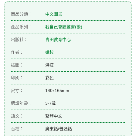
商品分類：
中文圖書
產品系列：
我自己會讀叢書(繁)
出版社：
青田教育中心
作者：
姚釹
插圖：
洪波
印刷：
彩色
尺寸：
140x165mm
適讀年齡：
3-7歲
語文：
繁體中文
音檔：
廣東話/普通話