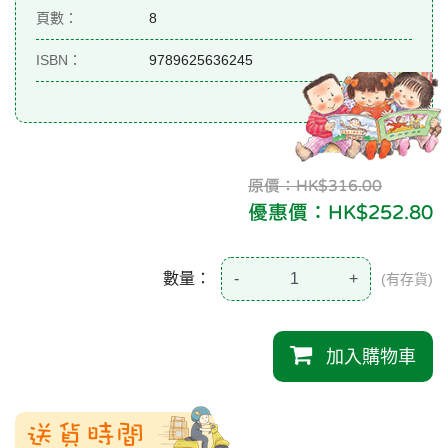
頁數：
8
ISBN：
9789625636245
原價：HK$316.00
優惠價：HK$252.80
數量：
-
+
(有存貨)
加入購物車
送貨時間