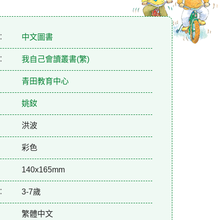
：
中文圖書
：
我自己會讀叢書(繁)
青田教育中心
姚釹
洪波
彩色
140x165mm
：
3-7歲
繁體中文