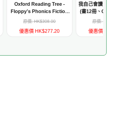
ding Tree -
我自己會讀 - 繁體版 - 4.綠輯
ORT Expl
onics Fiction
(書12冊、QR Code故事錄
M
el 1+
音、練習1本)
$308.00
原價: HK$316.00
原價: H
$277.20
優惠價 HK$252.80
優惠價 H