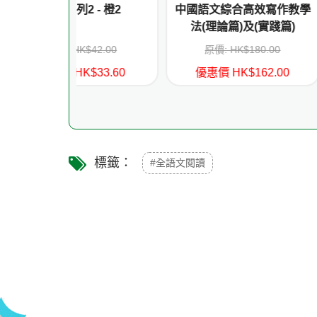
 - 橙2
中國語文綜合高效寫作教學
我自己會讀 - 繁
法(理論篇)及(實踐篇)
(書12冊、QR
音、練
42.00
原價: HK$180.00
原價: HK
33.60
優惠價 HK$162.00
優惠價 HK
標籤：
#全語文閱讀