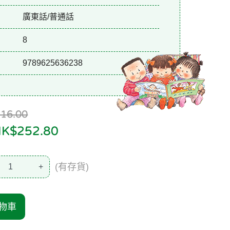
廣東話/普通話
8
9789625636238
6.00
$252.80
(有存貨)
+
物車