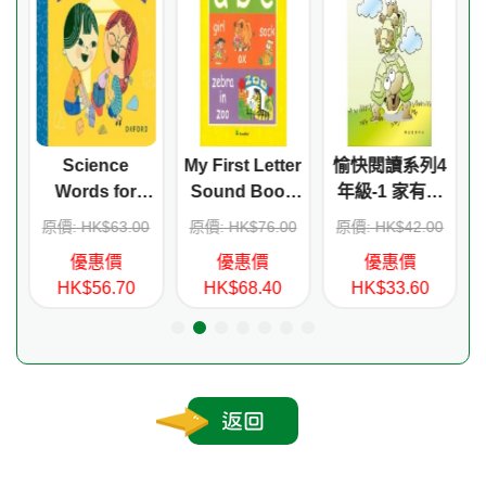
Science
My First Letter
愉快閱讀系列4
 -
Words for
Sound Book
年級-1 家有龜
Little People:
(Book+CD)
龜
0
原價: HK$63.00
原價: HK$76.00
原價: HK$42.00
Let's Build
優惠價
優惠價
優惠價
 5
HK$56.70
HK$68.40
HK$33.60
返回