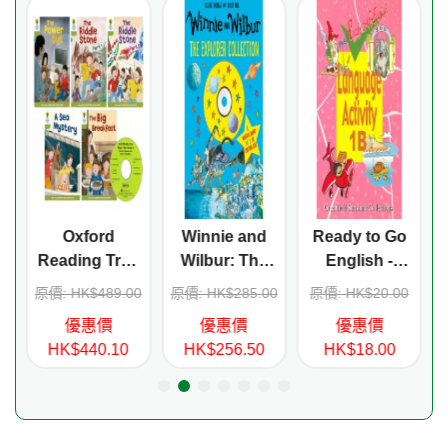
Oxford
Winnie and
Ready to Go
e
Reading Tree
Wilbur: The
English -
Stage 7 More
Explorer
Language
0
原價: HK$489.00
原價: HK$285.00
原價: HK$20.00
Stories B (5
Collection
Activity 1B
優惠價
優惠價
優惠價
titles+CD)
HK$440.10
HK$256.50
HK$18.00