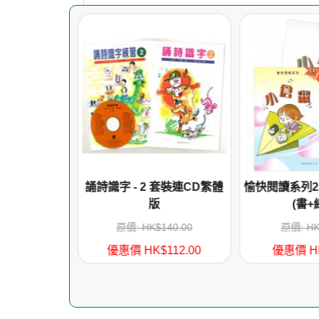
ing Tree -
誦詩識字 - 2 套裝連CD繁體
愉快閱讀系列2
 Develop
版
(書+
 China
329.00
原價: HK$140.00
原價: HK
296.10
優惠價 HK$112.00
優惠價 HK