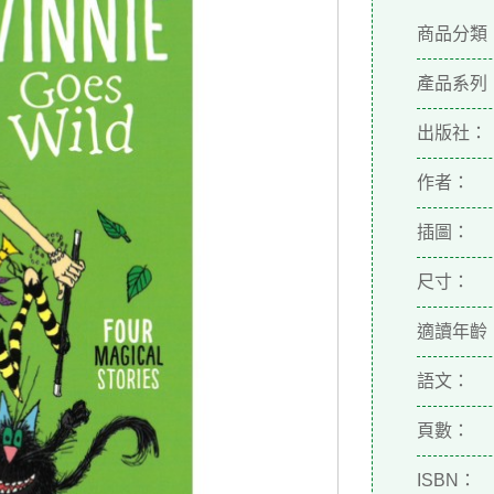
商品分類
產品系列
出版社：
作者：
插圖：
尺寸：
適讀年齡
語文：
頁數：
ISBN：