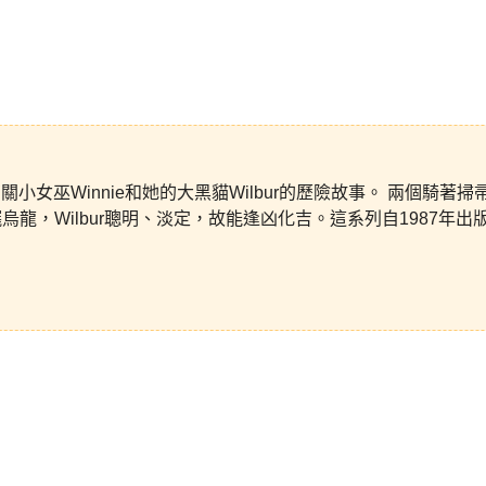
 Wilbur系列是有關小女巫Winnie和她的大黑貓Wilbur的歷險故事。
擺烏龍，Wilbur聰明、淡定，故能逢凶化吉。這系列自1987年