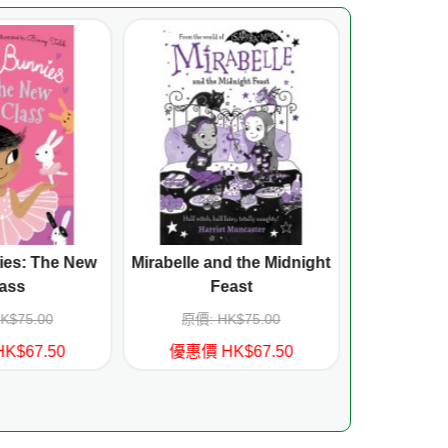
ies: The New
Mirabelle and the Midnight
Oxford R
ass
Feast
Treetops S
Times Stor
K$75.00
原價: HK$75.00
原價: H
K$67.50
優惠價 HK$67.50
優惠價 H