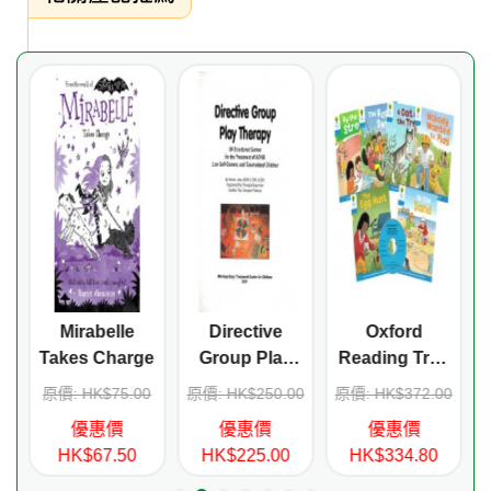
e
Mirabelle
Directive
Oxford
n
Takes Charge
Group Play
Reading Tree
Therapy
Stage 3
0
原價: HK$75.00
原價: HK$250.00
原價: HK$372.00
Stories (6
優惠價
優惠價
優惠價
titles+CD)
HK$67.50
HK$225.00
HK$334.80