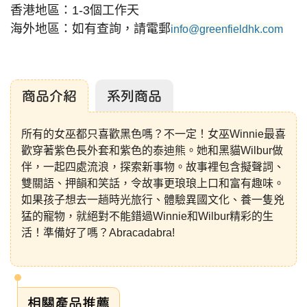
香港地區：1-3個工作天
海外地區：如有查詢，請電郵
info@greenfieldhk.com
商品介紹
系列商品
所有的女巫都只喜歡黑色嗎？不一定！女巫Winnie最喜
歡穿著紫色長外套和紫色的泰迪熊。她和黑貓Wilbur做
伴，一起四處流浪，探索新事物。故事裡包含擬聲詞、
雙關語、押韻和笑話，令故事更琅琅上口和富有趣味。
如果孩子想去一趟時光旅行、體驗異國文化、養一隻兇
猛的寵物，就絕對不能錯過Winnie和Wilbur精彩的生
活！準備好了嗎？Abracadabra!
相關產品推薦