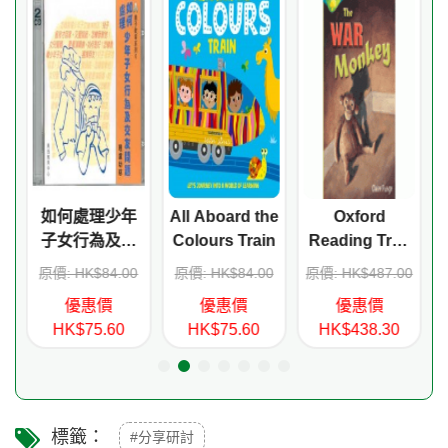
如何處理少年
All Aboard the
Oxford
子女行為及交
Colours Train
Reading Tree
友問題(CD)
Treetops
0
原價: HK$84.00
原價: HK$84.00
原價: HK$487.00
Stage 16 Pack
優惠價
優惠價
優惠價
More A (6
HK$75.60
HK$75.60
HK$438.30
titles)
標籤：
#分享研討