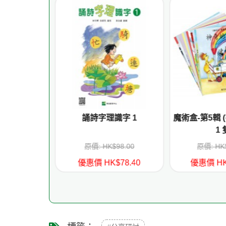
the Words
誦詩字理識字 1
魔術盒-第5輯 
in
1 
84.00
原價: HK$98.00
原價: HK
75.60
優惠價 HK$78.40
優惠價 HK