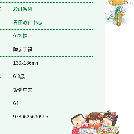
：
彩虹系列
青田教育中心
何巧嬋
陸泉丁福
130x186mm
：
6-8歲
繁體中文
64
9789625630595