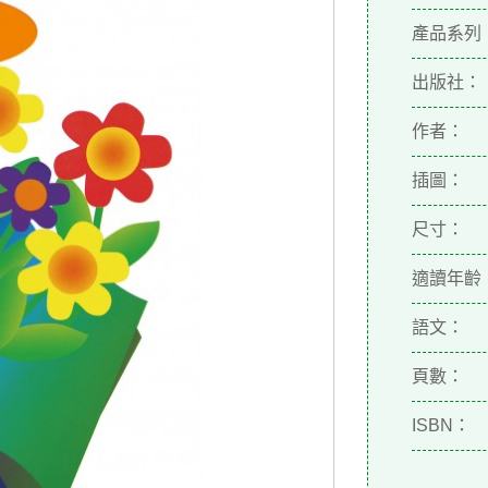
產品系列
出版社：
作者：
插圖：
尺寸：
適讀年齡
語文：
頁數：
ISBN：