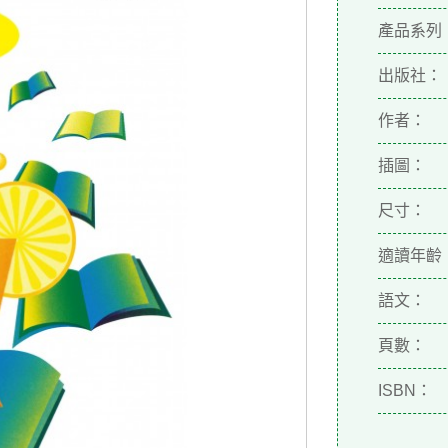
產品系列
出版社：
作者：
插圖：
尺寸：
適讀年齡
語文：
頁數：
ISBN：