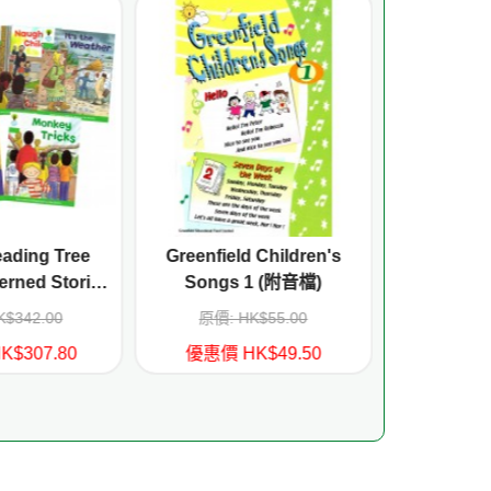
ading Tree
Greenfield Children's
Big Word
erned Stories
Songs 1 (附音檔)
People
itles)
$342.00
原價: HK$55.00
原價: 
$307.80
優惠價 HK$49.50
優惠價 