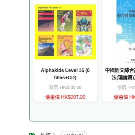
母 、師長服
Alphakids Level 16 (6
中國語文綜合
妙面妙語妙
titles+CD)
法(理論篇)
VD)
158.00
原價: HK$230.00
原價: HK
142.20
優惠價 HK$207.00
優惠價 HK