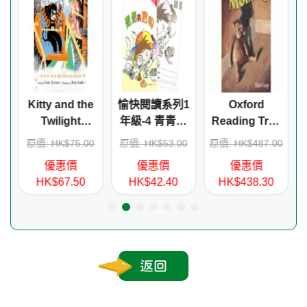
Kitty and the
愉快閱讀系列1
Oxford
e
Twilight
年級-4 青青的
Reading Tree
Trouble
寶物(書+練習)
Treetops
0
原價: HK$75.00
原價: HK$53.00
原價: HK$487.00
Stage 16 Pack
優惠價
優惠價
優惠價
More A (6
HK$67.50
HK$42.40
HK$438.30
titles)
返回