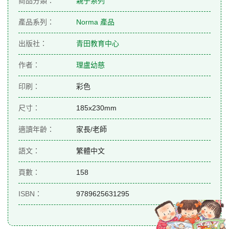
商品分類：
親子系列
產品系列：
Norma 產品
出版社：
青田教育中心
作者：
理盧幼慈
印刷：
彩色
尺寸：
185x230mm
適讀年齡：
家長/老師
語文：
繁體中文
頁數：
158
ISBN：
9789625631295