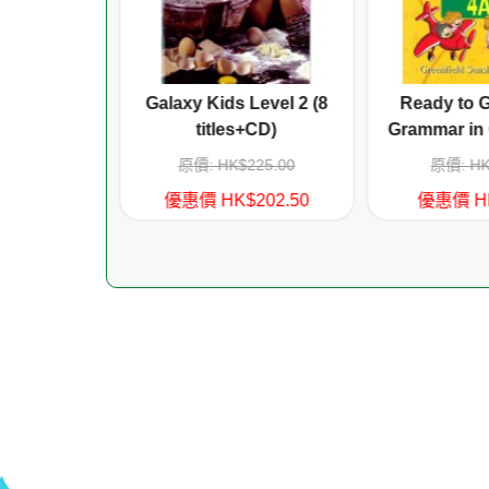
ing Tree -
Galaxy Kids Level 2 (8
Ready to 
ics Fiction
titles+CD)
Grammar in
l 2
344.00
原價: HK$225.00
原價: HK
309.60
優惠價 HK$202.50
優惠價 HK