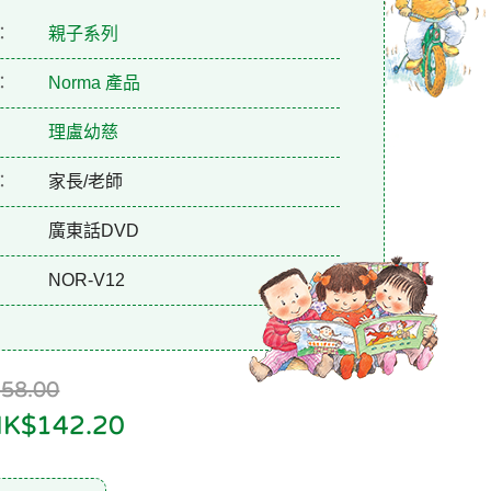
：
親子系列
：
Norma 產品
理盧幼慈
：
家長/老師
廣東話DVD
NOR-V12
8.00
$142.20