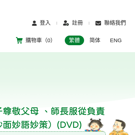
登入
註冊
聯絡我們
購物車（
0
）
繁體
简体
ENG
子尊敬父母 、師長服從負責
面妙語妙策）(DVD)