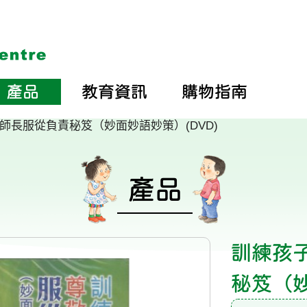
產品
教育資訊
購物指南
師長服從負責秘笈（妙面妙語妙策）(DVD)
產品
訓練孩
秘笈（妙