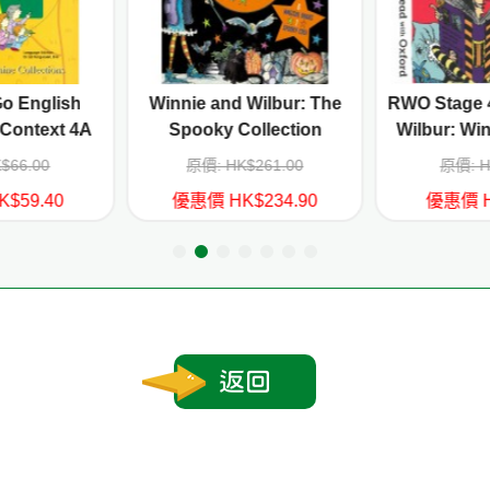
Go English
Winnie and Wilbur: The
RWO Stage 4
 Context 4A
Spooky Collection
Wilbur: Win
Ta
$66.00
原價: HK$261.00
原價: H
$59.40
優惠價 HK$234.90
優惠價 H
返回